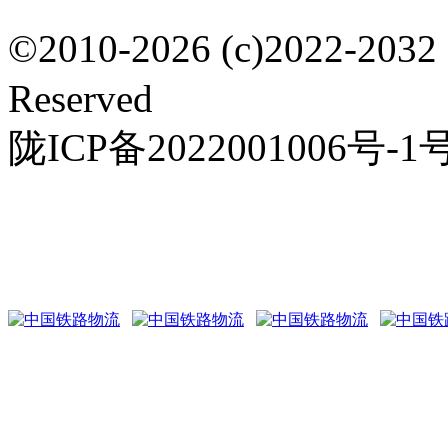
©2010-2026 (c)2022-20
Reserved
陇ICP备2022001006号-1