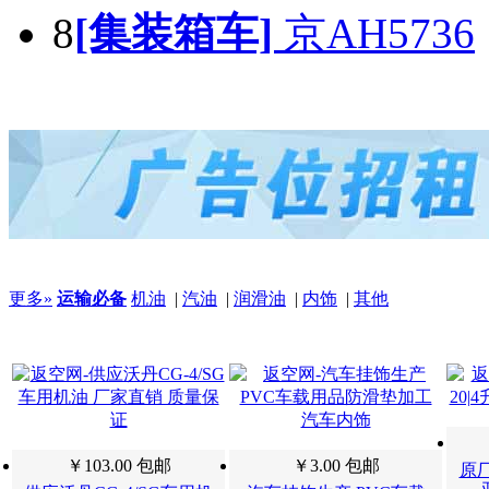
8
[集装箱车]
京AH5736
更多»
运输必备
机油
|
汽油
|
润滑油
|
内饰
|
其他
￥103.00
包邮
￥3.00
包邮
原厂