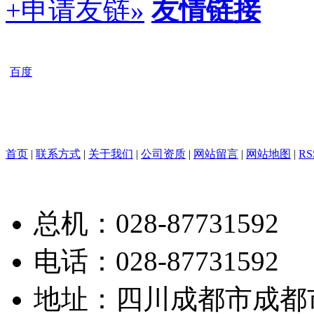
+申请友链»
友情链接
百度
首页
|
联系方式
|
关于我们
|
公司资质
|
网站留言
|
网站地图
|
R
总机：028-87731592
电话：028-87731592
地址：四川成都市成都