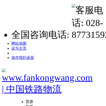
全国咨询电话:
网站地图
设为主页
保存我到桌面
货源