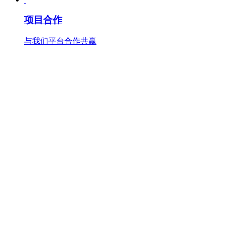
项目合作
与我们平台合作共赢