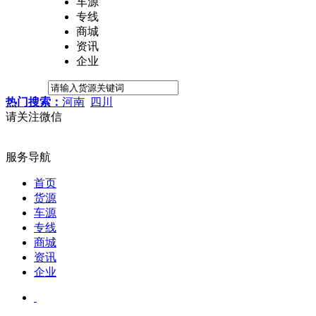
车源
专线
商城
资讯
企业
热门搜索：
河南
四川
请关注微信
服务导航
首页
货源
车源
专线
商城
资讯
企业