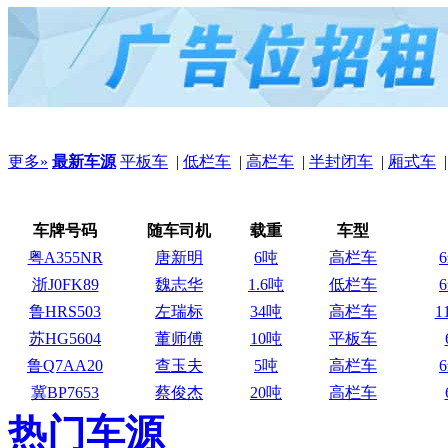
更多»
最新车源
平板车
|
低栏车
|
高栏车
|
半封闭车
|
厢式车
车牌号码
随车司机
载重
车型
粤A355NR
唐新明
6吨
高栏车
浙J0FK89
魏志华
1.6吨
低栏车
鲁HRS503
左瑞标
34吨
高栏车
1
苏HG5604
董师傅
10吨
平板车
鲁Q7AA20
查玉夫
5吨
高栏车
冀BP7653
蔡俊杰
20吨
高栏车
热门车源